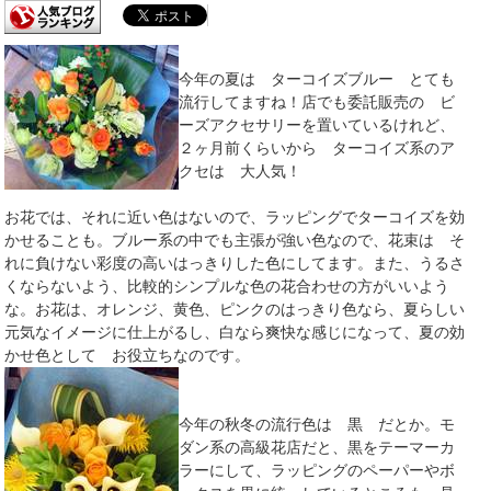
今年の夏は ターコイズブルー とても
流行してますね！店でも委託販売の ビ
ーズアクセサリーを置いているけれど、
２ヶ月前くらいから ターコイズ系のア
クセは 大人気！
お花では、それに近い色はないので、ラッピングでターコイズを効
かせることも。ブルー系の中でも主張が強い色なので、花束は そ
れに負けない彩度の高いはっきりした色にしてます。また、うるさ
くならないよう、比較的シンプルな色の花合わせの方がいいよう
な。お花は、オレンジ、黄色、ピンクのはっきり色なら、夏らしい
元気なイメージに仕上がるし、白なら爽快な感じになって、夏の効
かせ色として お役立ちなのです。
今年の秋冬の流行色は 黒 だとか。モ
ダン系の高級花店だと、黒をテーマーカ
ラーにして、ラッピングのペーパーやボ