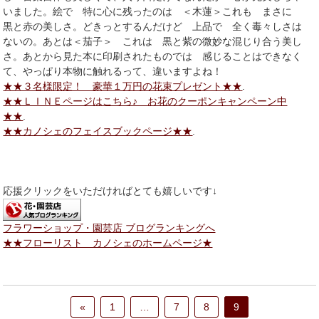
いました。絵で 特に心に残ったのは ＜木蓮＞これも まさに
黒と赤の美しさ。どきっとするんだけど 上品で 全く毒々しさは
ないの。あとは＜茄子＞ これは 黒と紫の微妙な混じり合う美し
さ。あとから見た本に印刷されたものでは 感じることはできなく
て、やっぱり本物に触れるって、違いますよね！
★★３名様限定！ 豪華１万円の花束プレゼント★★
.
★★ＬＩＮＥページはこちら♪ お花のクーポンキャンペーン中
★★
.
★★カノシェのフェイスブックページ★★
.
応援クリックをいただければとても嬉しいです↓
フラワーショップ・園芸店 ブログランキングへ
★★フローリスト カノシェのホームページ★
«
1
…
7
8
9