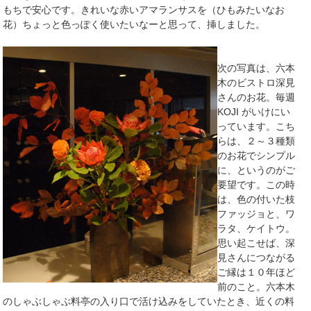
もちで安心です。きれいな赤いアマランサスを（ひもみたいなお
花）ちょっと色っぽく使いたいなーと思って、挿しました。
次の写真は、六本
木のビストロ深見
さんのお花。毎週
KOJI がいけにい
っています。こち
らは、２～３種類
のお花でシンプル
に、というのがご
要望です。この時
は、色の付いた枝
ファッジョと、ワ
ラタ、ケイトウ。
思い起こせば、深
見さんにつながる
ご縁は１０年ほど
前のこと。六本木
のしゃぶしゃぶ料亭の入り口で活け込みをしていたとき、近くの料