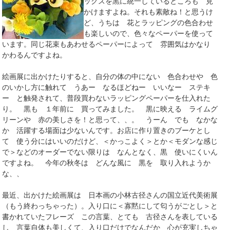
ックスを黒に統一しているところも 見
かけますよね。それも素敵ね！と思うけ
ど、うちは 花とラッピングの色合わせ
も楽しいので、色々なペーパーを使って
います。同じ花束もあわせるペーパーによって 雰囲気はかなり
かわるんですよね。
絵画展に出かけたりすると、自分の体の中にない 色合わせや 色
のいかし方に触れて うあー なるほどねー いいなー ステキ
ー と触発されて、普段買わないラッピングペーパーを仕入れた
り。 黒も １年前に 買ってみました。 黒に映える ライムグ
リーンや 赤の美しさを！と思って、、。 うーん でも なかな
か 活躍する場面は少ないんです。お店に作り置きのブーケとし
て 使う分にはいいのだけど、＜かっこよく＞とか＜モダンな感じ
で＞などのオーダーでない限りは なんとなく、黒 使いにくいん
ですよね。 今年の秋冬は どんな風に 黒を 取り入れようか
な、、
最近、出かけた絵画展は 日本画の小林古径さんの国立近代美術展
（もう終わっちゃった）。入り口に＜寡黙にして匂うがごとし＞と
書かれていたフレーズ この言葉、とても 古径さんを表している
し 言葉自体も美しくて、入り口だけでなんだか 心が充実しちゃ