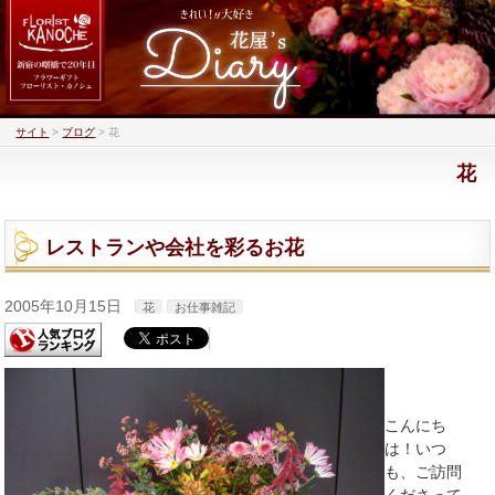
サイト
>
ブログ
>
花
花
レストランや会社を彩るお花
2005年10月15日
花
お仕事雑記
こんにち
は！いつ
も、ご訪問