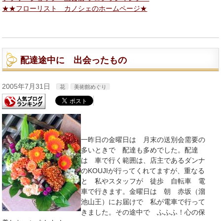
★★フローリスト カノシェのホームページ★
配達途中に 出会ったもの
2005年7月31日
花
美術館めぐり
一昨日の金曜日は 月末の送別会需要の
多いときで 配達も多めでした。配達
は 車で行く範囲は、店主であるダンナ
のKOUJIが行ってくれてますが、重なる
と 私やスタッフが 徒歩 自転車 電
車で行きます。金曜日は 朝 赤坂（溜
池山王）にお届けで 私が電車で行って
きました。その途中で ふふふ！心の保