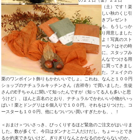
の２１日（金）２２日
（土）です！楽
しい秋のくじ引
きプレゼント
も、もうしっか
り用意しました
よ！写真のスト
ール？はその時
に、スタッフみ
んなでつける用
に買ってきまし
た。フェイクの
栗のワンポイント飾りもかわいいでしょ。これね、なんと１００円
ショップのナチュラルキッチンさん（吉祥寺）で買いました。生徒
さんのE子ちゃんに聞いて知ったんですが（知ってる人も多いと思
うけど）、ほんと店名のとおり、ナチュラルでかわいい小物がいっ
ぱい！栗とドングリは６個入りで１００円。それをはりつけた、コ
ースターも１００円、他にもついつい買いすぎたかも、、！
＜おまけ＞ついさっき、びっくりするほど緊急のご注文がはいりま
した。数が多くて、今日はダンナと二人だけだし、ちょーっとでき
るか約束できないけど、ぎりぎりなんとかなるのかならないのか、