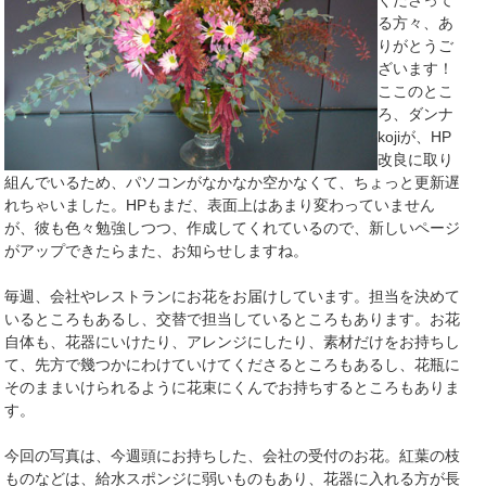
くださって
る方々、あ
りがとうご
ざいます！
ここのとこ
ろ、ダンナ
kojiが、HP
改良に取り
組んでいるため、パソコンがなかなか空かなくて、ちょっと更新遅
れちゃいました。HPもまだ、表面上はあまり変わっていません
が、彼も色々勉強しつつ、作成してくれているので、新しいページ
がアップできたらまた、お知らせしますね。
毎週、会社やレストランにお花をお届けしています。担当を決めて
いるところもあるし、交替で担当しているところもあります。お花
自体も、花器にいけたり、アレンジにしたり、素材だけをお持ちし
て、先方で幾つかにわけていけてくださるところもあるし、花瓶に
そのままいけられるように花束にくんでお持ちするところもありま
す。
今回の写真は、今週頭にお持ちした、会社の受付のお花。紅葉の枝
ものなどは、給水スポンジに弱いものもあり、花器に入れる方が長