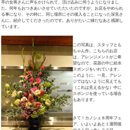
亭の女将さんに声をかけられて、活け込みに伺うようになりまし
た。何年もおつきあいさせていただいたのですが、お店をやめられ
る事になり、その時に、同じ場所にその後入ることになった深見さ
んに、紹介してくださったのです。ありがたいご縁だなあと感謝し
ています。
この写真は、スタッフとも
ちゃん作。こちらのお店
は、アレンジメントがご希
望なので、花器の中に給水
スポンジをいれています。
このように、一見、アレン
ジではないように見えても
（これは見えるかな）中に
スポンジを使っている場合
もあります。
さて！カノシェ８周年フェ
ア、いよいよあと１週間後