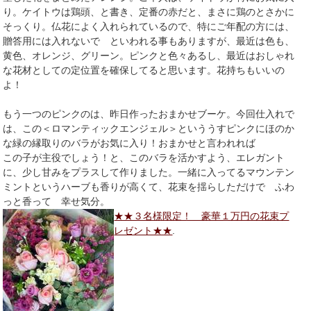
り。ケイトウは鶏頭、と書き、定番の赤だと、まさに鶏のとさかに
そっくり。仏花によく入れられているので、特にご年配の方には、
贈答用には入れないで といわれる事もありますが、最近は色も、
黄色、オレンジ、グリーン。ピンクと色々あるし、最近はおしゃれ
な花材としての定位置を確保してると思います。花持ちもいいの
よ！
もう一つのピンクのは、昨日作ったおまかせブーケ。今回仕入れで
は、この＜ロマンティックエンジェル＞といううすピンクにほのか
な緑の縁取りのバラがお気に入り！おまかせと言われれば
この子が主役でしょう！と、このバラを活かすよう、エレガント
に、少し甘みをプラスして作りました。一緒に入ってるマウンテン
ミントというハーブも香りが高くて、花束を揺らしただけで ふわ
っと香って 幸せ気分。
★★３名様限定！ 豪華１万円の花束プ
レゼント★★
.