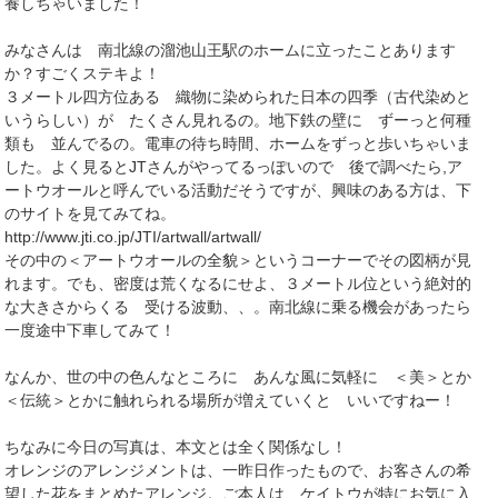
養しちゃいました！
みなさんは 南北線の溜池山王駅のホームに立ったことあります
か？すごくステキよ！
３メートル四方位ある 織物に染められた日本の四季（古代染めと
いうらしい）が たくさん見れるの。地下鉄の壁に ずーっと何種
類も 並んでるの。電車の待ち時間、ホームをずっと歩いちゃいま
した。よく見るとJTさんがやってるっぽいので 後で調べたら,ア
ートウオールと呼んでいる活動だそうですが、興味のある方は、下
のサイトを見てみてね。
http://www.jti.co.jp/JTI/artwall/artwall/
その中の＜アートウオールの全貌＞というコーナーでその図柄が見
れます。でも、密度は荒くなるにせよ、３メートル位という絶対的
な大きさからくる 受ける波動、、。南北線に乗る機会があったら
一度途中下車してみて！
なんか、世の中の色んなところに あんな風に気軽に ＜美＞とか
＜伝統＞とかに触れられる場所が増えていくと いいですねー！
ちなみに今日の写真は、本文とは全く関係なし！
オレンジのアレンジメントは、一昨日作ったもので、お客さんの希
望した花をまとめたアレンジ。ご本人は、ケイトウが特にお気に入