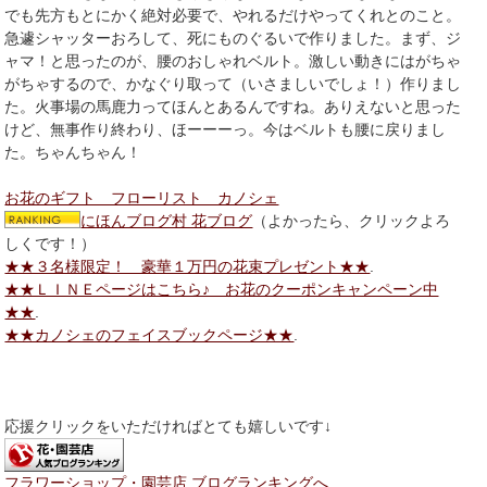
でも先方もとにかく絶対必要で、やれるだけやってくれとのこと。
急遽シャッターおろして、死にものぐるいで作りました。まず、ジ
ャマ！と思ったのが、腰のおしゃれベルト。激しい動きにはがちゃ
がちゃするので、かなぐり取って（いさましいでしょ！）作りまし
た。火事場の馬鹿力ってほんとあるんですね。ありえないと思った
けど、無事作り終わり、ほーーーっ。今はベルトも腰に戻りまし
た。ちゃんちゃん！
お花のギフト フローリスト カノシェ
にほんブログ村 花ブログ
（よかったら、クリックよろ
しくです！）
★★３名様限定！ 豪華１万円の花束プレゼント★★
.
★★ＬＩＮＥページはこちら♪ お花のクーポンキャンペーン中
★★
.
★★カノシェのフェイスブックページ★★
.
応援クリックをいただければとても嬉しいです↓
フラワーショップ・園芸店 ブログランキングへ