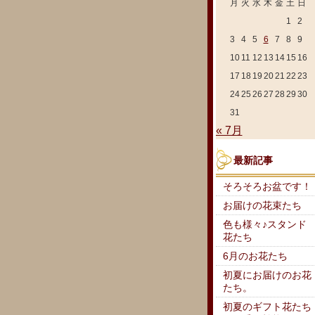
月
火
水
木
金
土
日
1
2
3
4
5
6
7
8
9
10
11
12
13
14
15
16
17
18
19
20
21
22
23
24
25
26
27
28
29
30
31
« 7月
最新記事
そろそろお盆です！
お届けの花束たち
色も様々♪スタンド
花たち
6月のお花たち
初夏にお届けのお花
たち。
初夏のギフト花たち