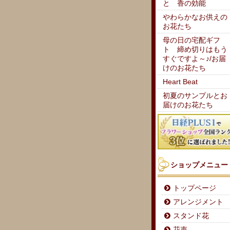
と 香の効能
やわらかなお供えの
お花たち
母の日の宅配ギフ
ト 締め切りはもう
すぐですよ～♪/お届
けのお花たち
Heart Beat
初夏のサンプルとお
届けのお花たち
ショップメニュー
トップページ
アレンジメント
スタンド花
花束