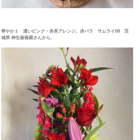
華やか１ 濃いピンク・赤系アレンジ。赤バラ サムライ08 茨
城県 神生薔薇園さんから。