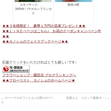
エキゾチック、、、
秋色小町
JAPAN！/マカロンプリンセ
ス
★★３名様限定！ 豪華１万円の花束プレゼント★★
.
★★ＬＩＮＥページはこちら♪ お花のクーポンキャンペーン中
★★
.
★★カノシェのフェイスブックページ★★
.
応援クリックをいただければとても嬉しいです↓
フラワーショップ・園芸店 ブログランキングへ
★★フローリスト カノシェのホームページ★
←
ガーベラのギフトたち♪＆蕾のガーベ
花屋さん スタッフ募集中～♪
→
ラ