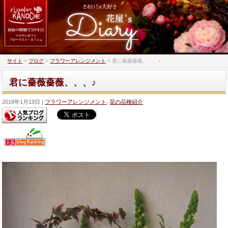
サイト
>
ブログ
>
フラワーアレンジメント
>
君に薔薇薔薇、、、♪
君に薔薇薔薇、、、♪
2018年1月19日
フラワーアレンジメント
,
花の品種紹介