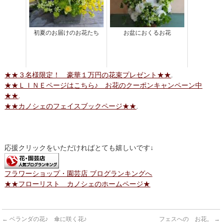
初夏のお届けのお花たち
お盆におくるお花
★★３名様限定！ 豪華１万円の花束プレゼント★★
.
★★ＬＩＮＥページはこちら♪ お花のクーポンキャンペーン中
★★
.
★★カノシェのフェイスブックページ★★
.
応援クリックをいただければとても嬉しいです↓
フラワーショップ・園芸店 ブログランキングへ
★★フローリスト カノシェのホームページ★
←
ベランダの花♪ 傘に咲く花♪
フェスへの お花。
→