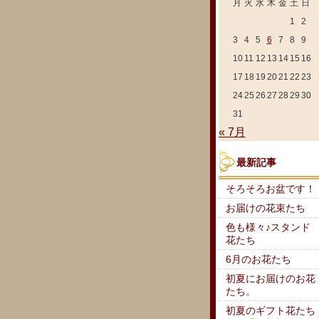
月
火
水
木
金
土
日
1
2
3
4
5
6
7
8
9
10
11
12
13
14
15
16
17
18
19
20
21
22
23
24
25
26
27
28
29
30
31
« 7月
最新記事
そろそろお盆です！
お届けの花束たち
色も様々♪スタンド
花たち
6月のお花たち
初夏にお届けのお花
たち。
初夏のギフト花たち