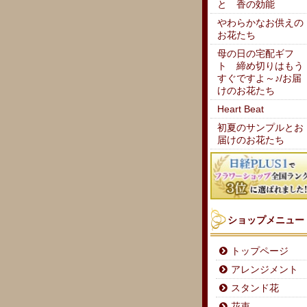
と 香の効能
やわらかなお供えの
お花たち
母の日の宅配ギフ
ト 締め切りはもう
すぐですよ～♪/お届
けのお花たち
Heart Beat
初夏のサンプルとお
届けのお花たち
ショップメニュー
トップページ
アレンジメント
スタンド花
花束