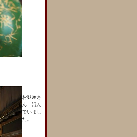
お麩屋さ
ん 混ん
でいまし
た。