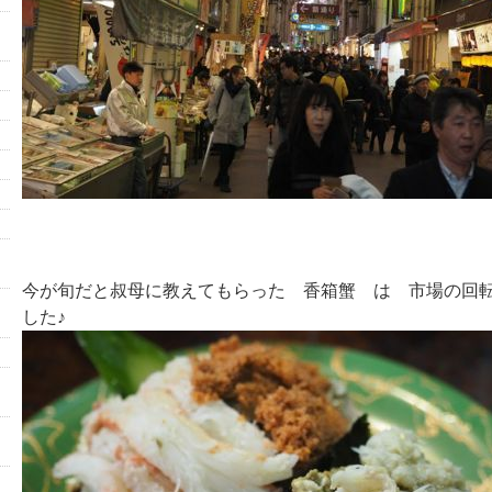
今が旬だと叔母に教えてもらった 香箱蟹 は 市場の回
した♪