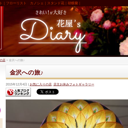
ト｜フローリスト カノシェ｜スタンド花｜胡蝶蘭｜
の店
>
金沢への旅♪
金沢への旅♪
2015年12月4日
お気に入りの店
,
店主お休みフォトギャラリー