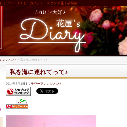
ト｜フローリスト カノシェ｜スタンド花｜胡蝶蘭｜
レンジメント
>
私を海に連れてって♪
私を海に連れてって♪
2014年7月1日
フラワーアレンジメント