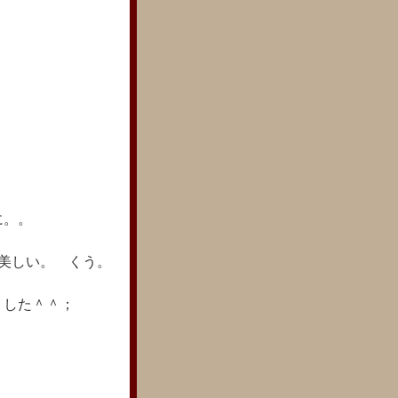
に。。
然美しい。 くう。
リした＾＾；