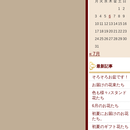
月
火
水
木
金
土
日
1
2
3
4
5
6
7
8
9
10
11
12
13
14
15
16
17
18
19
20
21
22
23
24
25
26
27
28
29
30
31
« 7月
最新記事
そろそろお盆です！
お届けの花束たち
色も様々♪スタンド
花たち
6月のお花たち
初夏にお届けのお花
たち。
初夏のギフト花たち