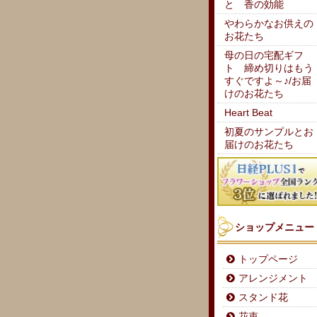
と 香の効能
やわらかなお供えの
お花たち
母の日の宅配ギフ
ト 締め切りはもう
すぐですよ～♪/お届
けのお花たち
Heart Beat
初夏のサンプルとお
届けのお花たち
ショップメニュー
トップページ
アレンジメント
スタンド花
花束