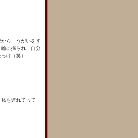
だから うがいをす
き輪に揺られ 自分
たっけ（笑）
 私を連れてって