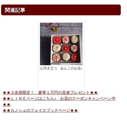
関連記事
心浮き立つ あんこのお花♪
★★３名様限定！ 豪華１万円の花束プレゼント★★
.
★★ＬＩＮＥページはこちら♪ お花のクーポンキャンペーン中
★★
.
★★カノシェのフェイスブックページ★★
.