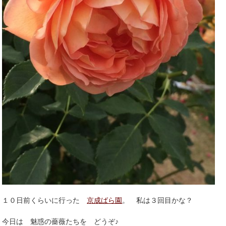
１０日前くらいに行った
京成ばら園
。 私は３回目かな？
今日は 魅惑の薔薇たちを どうぞ♪