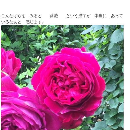
こんなばらを みると 薔薇 という漢字が 本当に あって
いるなあと 感じます。