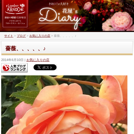
サイト
>
ブログ
>
お気に入りの店
>
薔薇、、、、、♪
薔薇、、、、、♪
2014年6月10日
お気に入りの店