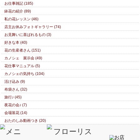
お仕事雑記 (185)
鉢花の紹介 (89)
私の花レッスン (46)
店主お休みフォトギャラリー (74)
お見舞いに喜ばれるもの (3)
好きな本 (40)
花の生産者さん (151)
カノシェ 展示会 (49)
花仕事マニュアル (5)
カノシェの気持ち (104)
活け込み (9)
布袋さん (32)
旅行♪ (45)
夜花の会♪ (7)
会場装花 (14)
おたのしみ動画つき (20)
エケベリア (14)
花束 (55)