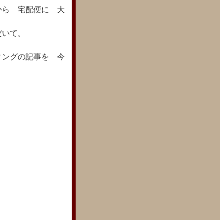
から 宅配便に 大
だいて。
ィングの記事を 今