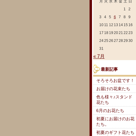
月
火
水
木
金
土
日
1
2
3
4
5
6
7
8
9
10
11
12
13
14
15
16
17
18
19
20
21
22
23
24
25
26
27
28
29
30
31
« 7月
最新記事
そろそろお盆です！
お届けの花束たち
色も様々♪スタンド
花たち
6月のお花たち
初夏にお届けのお花
たち。
初夏のギフト花たち