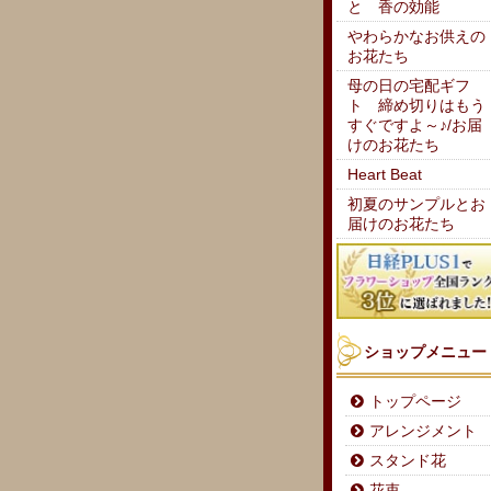
と 香の効能
やわらかなお供えの
お花たち
母の日の宅配ギフ
ト 締め切りはもう
すぐですよ～♪/お届
けのお花たち
Heart Beat
初夏のサンプルとお
届けのお花たち
ショップメニュー
トップページ
アレンジメント
スタンド花
花束