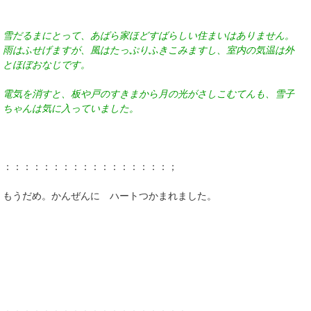
雪だるまにとって、あばら家ほどすばらしい住まいはありません。
雨はふせげますが、風はたっぷりふきこみますし、室内の気温は外
とほぼおなじです。
電気を消すと、板や戸のすきまから月の光がさしこむてんも、雪子
ちゃんは気に入っていました。
：：：：：：：：：：：：：：：：：；
もうだめ。かんぜんに ハートつかまれました。