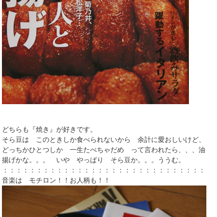
どちらも『焼き』が好きです。
そら豆は このときしか食べられないから 余計に愛おしいけど、
どっちかひとつしか 一生たべちゃだめ って言われたら、、、油
揚げかな。。。 いや やっぱり そら豆か。。。ううむ。
：：：：：：：：：：：：：：：：：：：：：：：：：：：：：：：
音楽は モチロン！！お人柄も！！