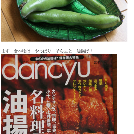
まず 食べ物は やっぱり そら豆と 油揚げ！