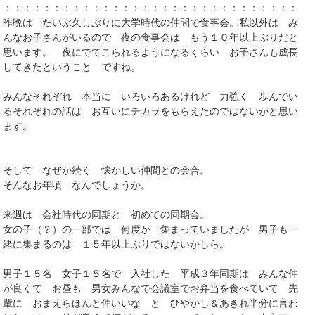
：：：：：：：：：：：：：：：：：：：：：：：：：：：：：：：
昨晩は だいぶ久しぶりに大学時代の仲間で食事会。私以外は み
んなお子さんがいるので 夜の食事会は もう１０年以上ぶりだと
思います。 夜にでてこられるようになるくらい お子さんも成長
してきたということ ですね。
みんなそれぞれ 本当に いろいろあるけれど 力強く 歩んでい
るそれぞれの話は お互いにチカラをもらえたのではないかと思い
ます。
そして なぜか続く 懐かしい仲間との会合。
そんなお年頃 なんでしょうか。
来週は 会社時代の同期と 初めての同期会。
女の子（？）の一部では 何度か 集まっていましたが 男子も一
緒に集まるのは １５年以上ぶりではないかしら。
男子１５名 女子１５名で 入社した 平成３年同期は みんな仲
が良くて お昼も 男女みんなで会議室でお弁当を食べていて 先
輩に おまえらほんと仲いいな と ひやかし＆あきれ半分に言わ