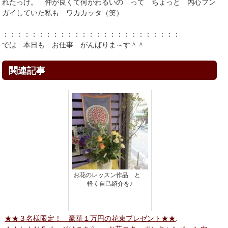
れたっけ。 仲が良くて何がわるいの って ちょっと 内心フン
ガイしていた私も ワカカッタ（笑）
：：：：：：：：：：：：：：：：：：：：：：：：：
では 本日も お仕事 がんばりま～す＾＾
関連記事
お花のレッスン作品 と
軽く自己紹介を♪
★★３名様限定！ 豪華１万円の花束プレゼント★★
.