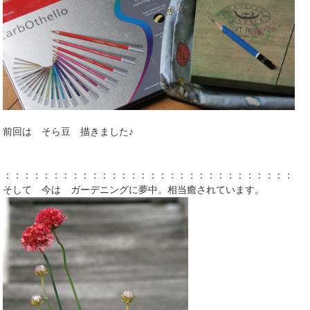
前回は そら豆 描きました♪
：：：：：：：：：：：：：：：：：：：：：：：：：：：：：：：
そして 今は ガーデニングに夢中。相当癒されています。