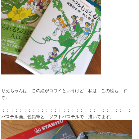
りえちゃんは この絵がコワイというけど 私は この絵も す
き。
：：：：：：：：：：：：：：：：：：：：：：：：：：：：：：：
パステル画。色鉛筆と ソフトパステルで 描いてます。