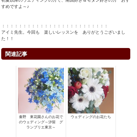
初夏以降のウエディングの方で、南国好き＆モダン好きの方 おす
すめですよ～♪
：：：：：：：：：：：：：：：：：：：：：：：：：
アイミ先生。今回も 楽しいレッスンを ありがとうございまし
た！！
関連記事
秦野 東花園さんのお花で
ウェディングのお花たち
のウェディング～汐留 グ
ランブリエ東京～