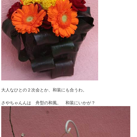
大人なひとの２次会とか、和装にも合うわ。
さやちゃんんは 舟型の和風。 和装にいかが？