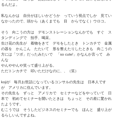
るんだよ。
私なんかは 自分がほしいかどうか っていう視点でしか 見てい
なかったので、頭から（あくまでも 目 からでなく）ウロコ。
そう 向こうの方は デモンストレーションなんかでも すぐ ス
タンディングで 拍手、喝采。
生け花の先生が 着物をきて デモをしたとき トンカチで 金属
の器を かんこん たたいて 形を整えたりしたときも 向こうの
方には「ツボ」だったみたいで 「so cute!」かなんか言って み
んな
やんややんや笑って盛り上がる。
ただトンカチで 叩いただけなのに、、（笑）
kojiが 毎月お世話になっているコンサルの先生は 日本人です
が アメリカに住んでいます。
その先生も ずっと アメリカで セミナーなどをやっていて 日
本で 初めてセミナーを開いたときは ちょっと その差に驚かれ
たようです。
むこうでは そうしたビジネスのセミナーでも ほんと 盛り上が
るらしいんですよね。