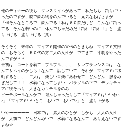
他のディナーの後も ダンスタイムがあって 私たちも 踊りにい
ったのですが、脇で飲み物をのんでいると 元気なおばさまが
「何そんなところで 飲んでる！私は６０歳だけど こんなに踊っ
てる。そんな若いのに 休んでちゃだめだ！踊れ！踊れ！」と 盛
り上げる 盛り上げる（笑）
そうそう 来年の マイアミ開催の宣伝のときもね。マイアミ支部
の おそらく ５０代の方二人の女性が でてきて 寸劇をやった
んですが＾＾
最初は コートを着て ブルブル、、、 サンフランシスコは な
んてサムイのかしら！なんて 話していて それが マイアミに移
動すると、、 二人は 楽しい音楽にあわせて どんどん 服をぬ
ぎだして！！ 水着になってしまい パラソルの下で デッキチェ
アに寝そべり 大きなカクテルをのみ
ビーチボールなんかで 遊んじゃったりして「マイアミはいいわ～
♪」「マイアミいいとこ おいで おいで♪」と 盛り上がる。
いやーーーーー 日本では 素人のひとが しかも 大人の女性
が 人前で どんどんぬいで 水着になるなんて ありえないです
よね☆