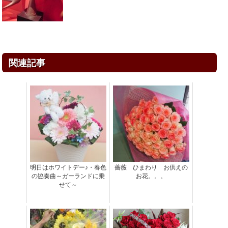
関連記事
明日はホワイトデー♪・春色
薔薇 ひまわり お供えの
の協奏曲～ガーランドに乗
お花。。。
せて～