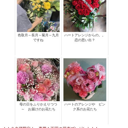
色取月～長月～菊月～九月
ハートアレンジからの。。
ですね
恋の思い出？
母の日をふりかえりつつ
ハートのアレンジや ピン
～ お届けのお花たち
ク系のお花たち