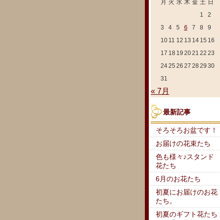
月
火
水
木
金
土
日
1
2
3
4
5
6
7
8
9
10
11
12
13
14
15
16
17
18
19
20
21
22
23
24
25
26
27
28
29
30
31
« 7月
最新記事
そろそろお盆です！
お届けの花束たち
色も様々♪スタンド
花たち
6月のお花たち
初夏にお届けのお花
たち。
初夏のギフト花たち