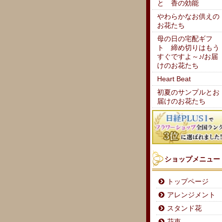
と 香の効能
やわらかなお供えの
お花たち
母の日の宅配ギフ
ト 締め切りはもう
すぐですよ～♪/お届
けのお花たち
Heart Beat
初夏のサンプルとお
届けのお花たち
ショップメニュー
トップページ
アレンジメント
スタンド花
花束