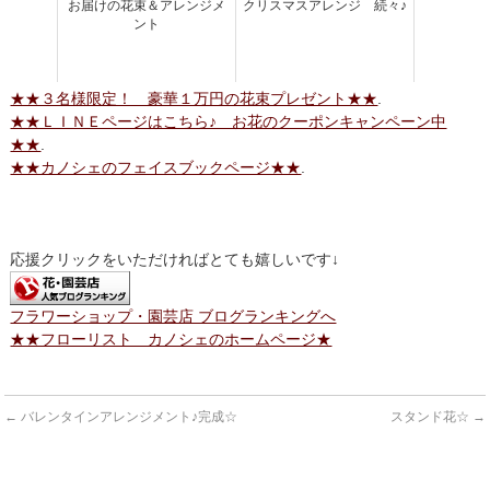
お届けの花束＆アレンジメ
クリスマスアレンジ 続々♪
ント
★★３名様限定！ 豪華１万円の花束プレゼント★★
.
★★ＬＩＮＥページはこちら♪ お花のクーポンキャンペーン中
★★
.
★★カノシェのフェイスブックページ★★
.
応援クリックをいただければとても嬉しいです↓
フラワーショップ・園芸店 ブログランキングへ
★★フローリスト カノシェのホームページ★
←
バレンタインアレンジメント♪完成☆
スタンド花☆
→