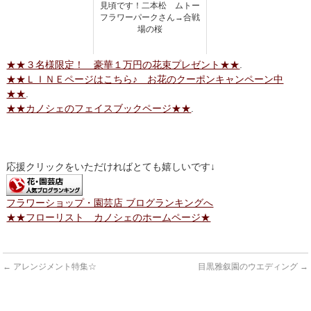
見頃です！二本松 ムトー
フラワーパークさん→合戦
場の桜
★★３名様限定！ 豪華１万円の花束プレゼント★★
.
★★ＬＩＮＥページはこちら♪ お花のクーポンキャンペーン中
★★
.
★★カノシェのフェイスブックページ★★
.
応援クリックをいただければとても嬉しいです↓
フラワーショップ・園芸店 ブログランキングへ
★★フローリスト カノシェのホームページ★
←
アレンジメント特集☆
目黒雅叙園のウエディング
→