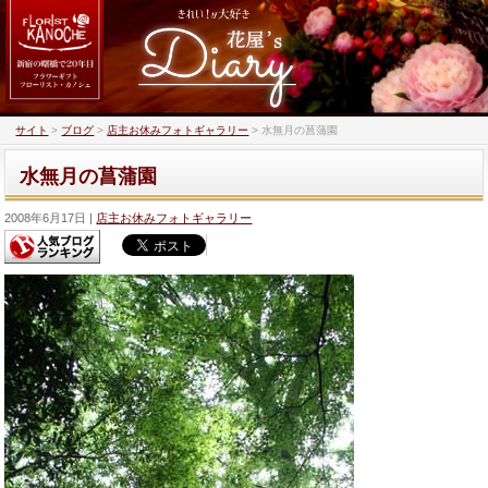
サイト
>
ブログ
>
店主お休みフォトギャラリー
>
水無月の菖蒲園
水無月の菖蒲園
2008年6月17日
店主お休みフォトギャラリー