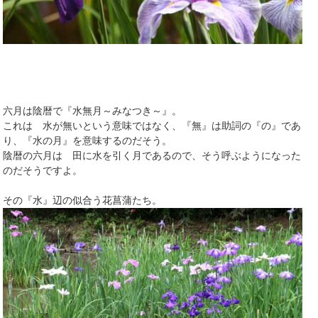
六月は陰暦で『水無月～みなつき～』。
これは 水が無いという意味ではなく、『無』は助詞の『の』であ
り、『水の月』を意味するのだそう。
陰暦の六月は 田に水を引く月であるので、そう呼ぶようになった
のだそうですよ。
その『水』辺の似合う花菖蒲たち。