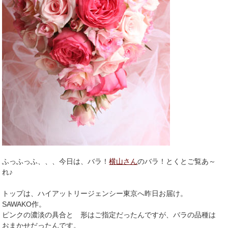
ふっふっふ、、、今日は、バラ！
横山さん
のバラ！とくとご覧あ～
れ♪
トップは、ハイアットリージェンシー東京へ昨日お届け。
SAWAKO作。
ピンクの濃淡の具合と 形はご指定だったんですが、バラの品種は
おまかせだったんです。