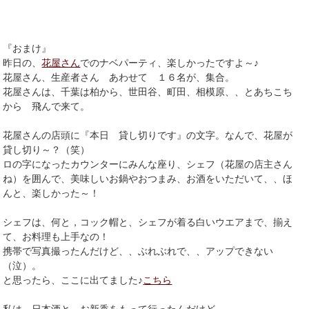
『おまけ』
昨日の、
花屋さん
でのナベパーティ、楽しかったですよ～♪
花屋さん、生産者さん あわせて １６名が、集合。
花屋さんは、千葉は柏から、世田谷、町田、相模原、、とあちこち
から 飛んで来て。
花屋さんの店頭に『本日 貸し切りです』の文字。なんで、花屋が
貸し切り～？（笑）
ロの字になったカウンターにみんな座り、シェフ（花屋の店主さん
ね）を囲んで、美味しいお鍋やおつまみ、お酒をいただいて、、ほ
んと、楽しかった～！
シェフは、何と，コック帽と、シェフが着る白いウエアまで、揃え
て、お料理も上手なの！
携帯で写真撮ったんだけど、、ぶれぶれで、、アップできない
（泣）。
と思ったら、ここに出てました♪
こちら
私は，日本酒と、お新香をもって行ったんだけど、