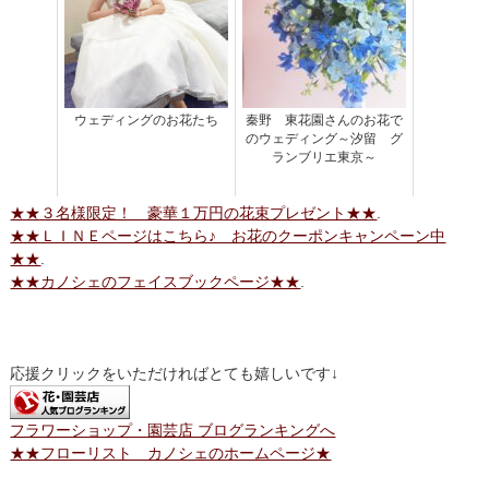
ウェディングのお花たち
秦野 東花園さんのお花で
のウェディング～汐留 グ
ランブリエ東京～
★★３名様限定！ 豪華１万円の花束プレゼント★★
.
★★ＬＩＮＥページはこちら♪ お花のクーポンキャンペーン中
★★
.
★★カノシェのフェイスブックページ★★
.
応援クリックをいただければとても嬉しいです↓
フラワーショップ・園芸店 ブログランキングへ
★★フローリスト カノシェのホームページ★