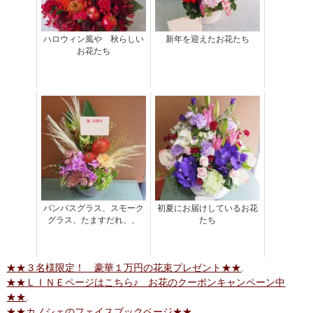
ハロウィン風や 秋らしい
新年を迎えたお花たち
お花たち
パンパスグラス、スモーク
初夏にお届けしているお花
グラス、たますだれ、、
たち
★★３名様限定！ 豪華１万円の花束プレゼント★★
.
★★ＬＩＮＥページはこちら♪ お花のクーポンキャンペーン中
★★
.
★★カノシェのフェイスブックページ★★
.