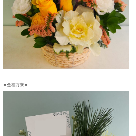
＝
金
福
万来＝