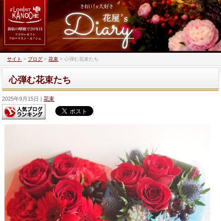
サイト
>
ブログ
>
花束
>
心弾む花束たち
心弾む花束たち
2025年9月15日
花束