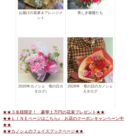
お届けの花束＆アレンジメ
美しき薔薇たち
ント
2020年カノシェ 母の日カ
2026年 母の日のカノシェ
タログ♪
カタログ
★★３名様限定！ 豪華１万円の花束プレゼント★★
.
★★ＬＩＮＥページはこちら♪ お花のクーポンキャンペーン中
★★
.
★★カノシェのフェイスブックページ★★
.