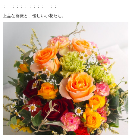
：：：：：：：：：：：：：
上品な薔薇と、優しい小花たち。