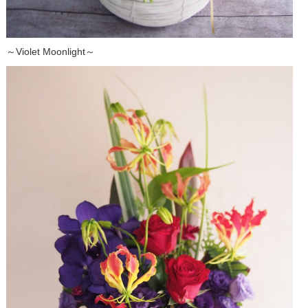
～Violet Moonlight～