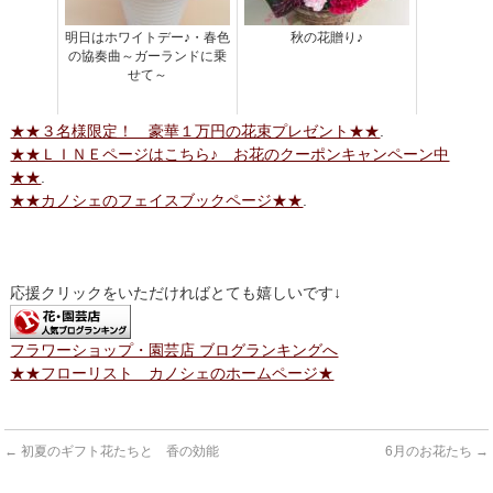
明日はホワイトデー♪・春色
秋の花贈り♪
の協奏曲～ガーランドに乗
せて～
★★３名様限定！ 豪華１万円の花束プレゼント★★
.
★★ＬＩＮＥページはこちら♪ お花のクーポンキャンペーン中
★★
.
★★カノシェのフェイスブックページ★★
.
応援クリックをいただければとても嬉しいです↓
フラワーショップ・園芸店 ブログランキングへ
★★フローリスト カノシェのホームページ★
←
初夏のギフト花たちと 香の効能
6月のお花たち
→