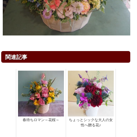
関連記事
春待ちロマン～花桜～
ちょっとシックな大人の女
性へ贈る花♪