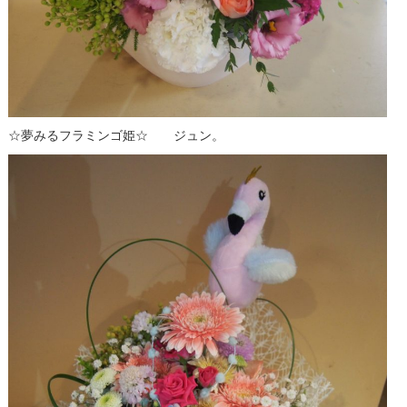
☆夢みる
フラミンゴ
姫☆ ジュン。