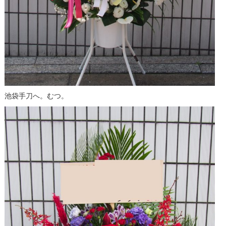
池袋手刀へ。むつ。