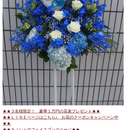
★★３名様限定！ 豪華１万円の花束プレゼント★★
.
★★ＬＩＮＥページはこちら♪ お花のクーポンキャンペーン中
★★
.
★★カノシェのフェイスブックページ★★
.