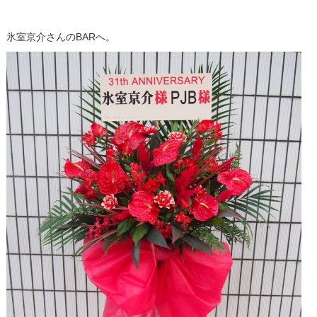
氷室
京介さんのBARへ。