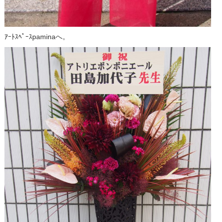
ｱｰﾄｽﾍﾟｰｽpaminaへ。